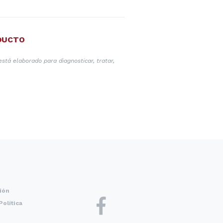
DUCTO
tá elaborado para diagnosticar, tratar,
ión
Política