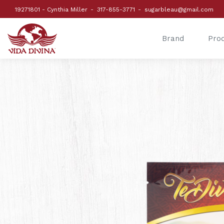
19271801 - Cynthia Miller
317-855-3771
sugarbleau@gmail.com
Brand
Pro