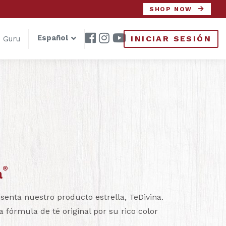
SHOP NOW
Español
INICIAR SESIÓN
 Guru
®
a
esenta nuestro producto estrella, TeDivina.
a fórmula de té original por su rico color