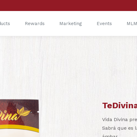
ducts
Rewards
Marketing
Events
MLM
®
®
TeDivin
Vida Divina pr
Sabrá que es l
ámbar.